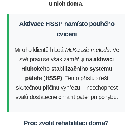
u nich doma
.
Aktivace HSSP namísto pouhého
cvičení
Mnoho klientů hledá
McKenzie metodu
. Ve
své praxi se však zaměřuji na
aktivaci
Hlubokého stabilizačního systému
páteře (HSSP)
. Tento přístup řeší
skutečnou příčinu výhřezu – neschopnost
svalů dostatečně chránit páteř při pohybu.
Proč zvolit rehabilitaci doma?