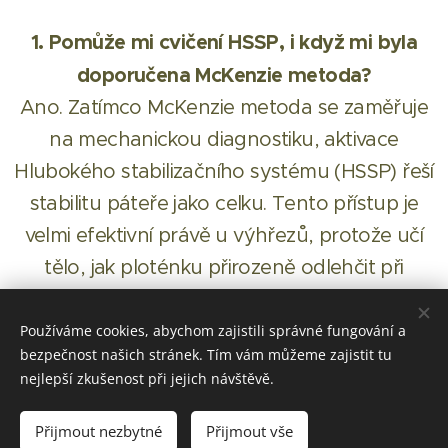
1. Pomůže mi cvičení HSSP, i když mi byla
doporučena McKenzie metoda?
Ano. Zatímco McKenzie metoda se zaměřuje
na mechanickou diagnostiku, aktivace
Hlubokého stabilizačního systému (HSSP) řeší
stabilitu páteře jako celku. Tento přístup je
velmi efektivní právě u výhřezů, protože učí
tělo, jak ploténku přirozeně odlehčit při
běžném pohybu.
Používáme cookies, abychom zajistili správné fungování a
2. Musím mít pro rehabilitaci doma v
bezpečnost našich stránek. Tím vám můžeme zajistit tu
nejlepší zkušenost při jejich návštěvě.
Kralupech nějaké speciální vybavení?
Vůbec ne. Jako mobilní fyzioterapeutka si
Přijmout nezbytné
Přijmout vše