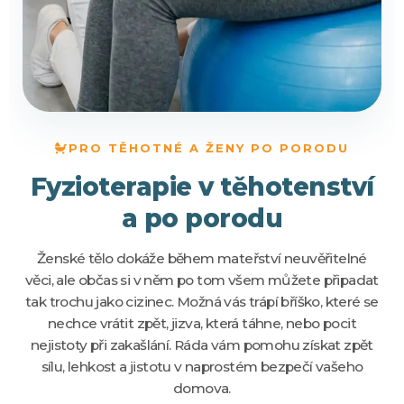
PRO TĚHOTNÉ A ŽENY PO PORODU
Fyzioterapie v těhotenství
a po porodu
Ženské tělo dokáže během mateřství neuvěřitelné
věci, ale občas si v něm po tom všem můžete připadat
tak trochu jako cizinec. Možná vás trápí bříško, které se
nechce vrátit zpět, jizva, která táhne, nebo pocit
nejistoty při zakašlání. Ráda vám pomohu získat zpět
sílu, lehkost a jistotu v naprostém bezpečí vašeho
domova.