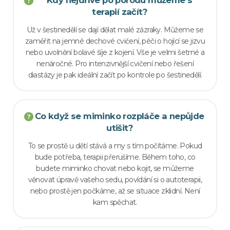
terapií začít?
Už v šestinedělí se dají dělat malé zázraky. Můžeme se
zaměřit na jemné dechové cvičení, péči o hojící se jizvu
nebo uvolnění bolavé šíje z kojení. Vše je velmi šetrné a
nenáročné. Pro intenzivnější cvičení nebo řešení
diastázy je pak ideální začít po kontrole po šestinedělí.
Co když se miminko rozpláče a nepůjde
utišit?
To se prostě u dětí stává a my s tím počítáme. Pokud
bude potřeba, terapii přerušíme. Během toho, co
budete miminko chovat nebo kojit, se můžeme
věnovat úpravě vašeho sedu, povídání si o autoterapii,
nebo prostě jen počkáme, až se situace zklidní. Není
kam spěchat.