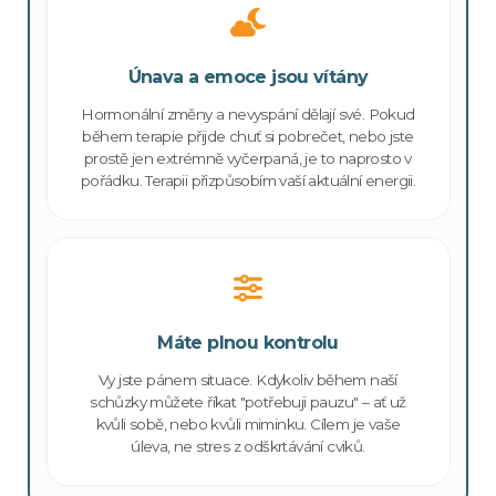
Únava a emoce jsou vítány
Hormonální změny a nevyspání dělají své. Pokud
během terapie přijde chuť si pobrečet, nebo jste
prostě jen extrémně vyčerpaná, je to naprosto v
pořádku. Terapii přizpůsobím vaší aktuální energii.
Máte plnou kontrolu
Vy jste pánem situace. Kdykoliv během naší
schůzky můžete říkat "potřebuji pauzu" – ať už
kvůli sobě, nebo kvůli miminku. Cílem je vaše
úleva, ne stres z odškrtávání cviků.