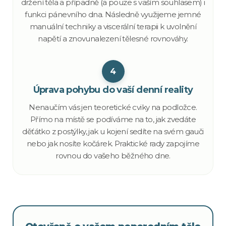
držení těla a případně (a pouze s vaším souhlasem) i
funkci pánevního dna. Následně využijeme jemné
manuální techniky a viscerální terapii k uvolnění
napětí a znovunalezení tělesné rovnováhy.
4
Úprava pohybu do vaší denní reality
Nenaučím vás jen teoretické cviky na podložce.
Přímo na místě se podíváme na to, jak zvedáte
děťátko z postýlky, jak u kojení sedíte na svém gauči
nebo jak nosíte kočárek. Praktické rady zapojíme
rovnou do vašeho běžného dne.