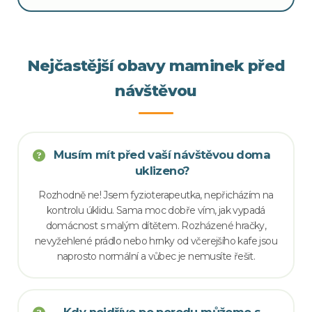
Nejčastější obavy maminek před
návštěvou
Musím mít před vaší návštěvou doma
uklizeno?
Rozhodně ne! Jsem fyzioterapeutka, nepřicházím na
kontrolu úklidu. Sama moc dobře vím, jak vypadá
domácnost s malým dítětem. Rozházené hračky,
nevyžehlené prádlo nebo hrnky od včerejšího kafe jsou
naprosto normální a vůbec je nemusíte řešit.
Kdy nejdříve po porodu můžeme s