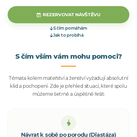
REZERVOVAT NÁVŠTĚVU
S čím pomáhám
Jak to probíhá
S čím vším vám mohu pomoci?
Témata kolem mateřství a ženství vyžadují absolutní
klid a pochopení. Zde je přehled situací, které spolu
můžeme šetrně a úspěšně řešit:
Návrat k sobě po porodu (Diastáza)