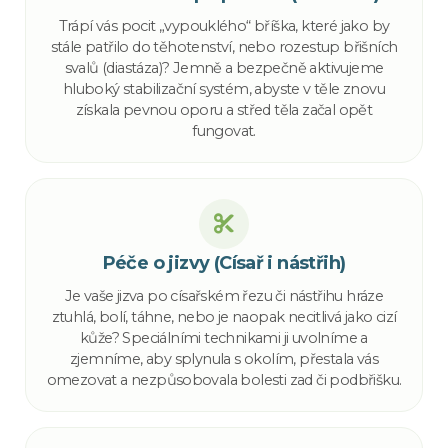
Trápí vás pocit „vypouklého“ bříška, které jako by
stále patřilo do těhotenství, nebo rozestup břišních
svalů (diastáza)? Jemně a bezpečně aktivujeme
hluboký stabilizační systém, abyste v těle znovu
získala pevnou oporu a střed těla začal opět
fungovat.
Péče o jizvy (Císař i nástřih)
Je vaše jizva po císařském řezu či nástřihu hráze
ztuhlá, bolí, táhne, nebo je naopak necitlivá jako cizí
kůže? Speciálními technikami ji uvolníme a
zjemníme, aby splynula s okolím, přestala vás
omezovat a nezpůsobovala bolesti zad či podbřišku.