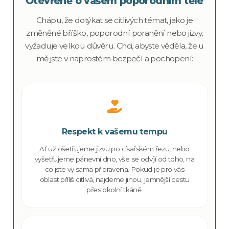
Otevřeně o vašem poporodním těle
Chápu, že dotýkat se citlivých témat, jako je
změněné bříško, poporodní poranění nebo jizvy,
vyžaduje velkou důvěru. Chci, abyste věděla, že u
mě jste v naprostém bezpečí a pochopení:
Respekt k vašemu tempu
Ať už ošetřujeme jizvu po císařském řezu, nebo
vyšetřujeme pánevní dno, vše se odvíjí od toho, na
co jste vy sama připravena. Pokud je pro vás
oblast příliš citlivá, najdeme jinou, jemnější cestu
přes okolní tkáně.