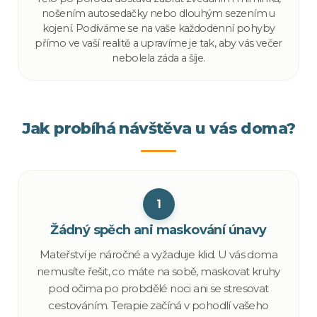
nošením autosedačky nebo dlouhým sezením u
kojení. Podíváme se na vaše každodenní pohyby
přímo ve vaší realitě a upravíme je tak, aby vás večer
nebolela záda a šíje.
Jak probíhá návštěva u vás doma?
1
Žádný spěch ani maskování únavy
Mateřství je náročné a vyžaduje klid. U vás doma
nemusíte řešit, co máte na sobě, maskovat kruhy
pod očima po probdělé noci ani se stresovat
cestováním. Terapie začíná v pohodlí vašeho