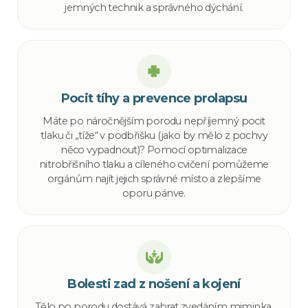
jemných technik a správného dýchání.
Pocit tíhy a prevence prolapsu
Máte po náročnějším porodu nepříjemný pocit
tlaku či „tíže“ v podbřišku (jako by mělo z pochvy
něco vypadnout)? Pomocí optimalizace
nitrobřišního tlaku a cíleného cvičení pomůžeme
orgánům najít jejich správné místo a zlepšíme
oporu pánve.
Bolesti zad z nošení a kojení
Tělo po porodu dostává zabrat zvedáním miminka,