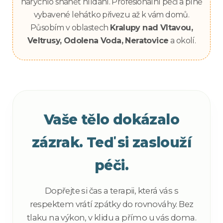
narychlo shánět hlídání. Profesionální péči a plně
vybavené lehátko přivezu až k vám domů.
Působím v oblastech
Kralupy nad Vltavou,
Veltrusy, Odolena Voda, Neratovice
a okolí.
Vaše tělo dokázalo
zázrak. Teď si zaslouží
péči.
Dopřejte si čas a terapii, která vás s
respektem vrátí zpátky do rovnováhy. Bez
tlaku na výkon, v klidu a přímo u vás doma.