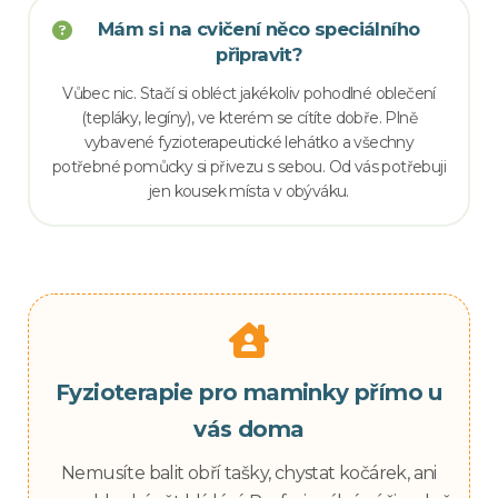
Mám si na cvičení něco speciálního
připravit?
Vůbec nic. Stačí si obléct jakékoliv pohodlné oblečení
(tepláky, legíny), ve kterém se cítíte dobře. Plně
vybavené fyzioterapeutické lehátko a všechny
potřebné pomůcky si přivezu s sebou. Od vás potřebuji
jen kousek místa v obýváku.
Fyzioterapie pro maminky přímo u
vás doma
Nemusíte balit obří tašky, chystat kočárek, ani