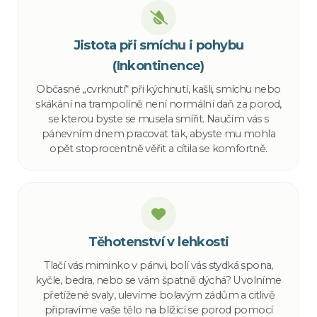
Jistota při smíchu i pohybu
(Inkontinence)
Občasné „cvrknutí“ při kýchnutí, kašli, smíchu nebo
skákání na trampolíně není normální daň za porod,
se kterou byste se musela smířit. Naučím vás s
pánevním dnem pracovat tak, abyste mu mohla
opět stoprocentně věřit a cítila se komfortně.
Těhotenství v lehkosti
Tlačí vás miminko v pánvi, bolí vás stydká spona,
kyčle, bedra, nebo se vám špatně dýchá? Uvolníme
přetížené svaly, ulevíme bolavým zádům a citlivě
připravíme vaše tělo na blížící se porod pomocí