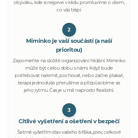
obýváku, kde si nejprve v klidu promluvíme o všem,
co vás trápí.
2
Miminko je vaší součástí (a naší
prioritou)
Zapomeňte na složité organizování hlídání. Miminko
může být celou dobu s námi. Když bude
potřebovat nakrmit, pochovat, nebo začne plakat,
terapii jednoduše přerušíme a přizpůsobíme se
jeho rytmu. Čas je u mě naprosto flexibilní.
3
Citlivé vyšetření a ošetření v bezpečí
Šetrně vyšetřím stav vašeho bříška, jizev, celkové