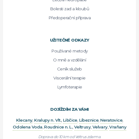
Bolesti zad a kloubů
Předoperační příprava
UŽITEČNÉ ODKAZY
Používané metody
O mně a vzdělání
Ceník služeb
Viscerální terapie
Lymfoterapie
DOJÍŽDÍM ZA VÁMI
Klecany
,
Kralupy n. Vlt.
,
Libčice
,
Líbeznice
,
Neratovice
,
Odolena Voda
,
Roudnice n. L.
,
Veltrusy
,
Velvary
,
Vraňany
Doprava do 10 km od Veltrus zdarma.