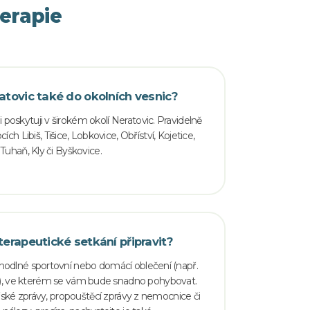
erapie
atovic také do okolních vesnic?
i poskytuji v širokém okolí Neratovic. Pravidelně
cích Libiš, Tišice, Lobkovice, Obříství, Kojetice,
Tuhaň, Kly či Byškovice.
terapeutické setkání připravit?
pohodlné sportovní nebo domácí oblečení (např.
čko), ve kterém se vám bude snadno pohybovat.
ařské zprávy, propouštěcí zprávy z nemocnice či