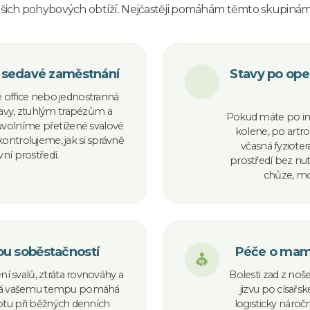
vašich pohybových obtíží. Nejčastěji pomáhám těmto skupinám 
a sedavé zaměstnání
Stavy po ope
 office nebo jednostranná
lavy, ztuhlým trapézům a
Pokud máte po imp
uvolníme přetížené svalové
kolene, po artr
ntrolujeme, jak si správně
včasná fyziot
ní prostředí.
prostředí bez nu
chůze, mob
nou soběstačností
Péče o mami
í svalů, ztráta rovnováhy a
Bolesti zad z noše
bená vašemu tempu pomáhá
jizvu po císař
stotu při běžných denních
logisticky nároč