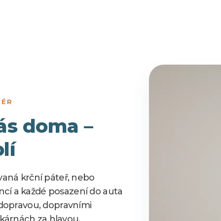
IÉR
vás doma –
lí
vaná krční páteř, nebo
cí a každé posazení do auta
s dopravou, dopravními
kárnách za hlavou.