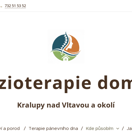
732 51 53 52
zioterapie d
Kralupy nad Vltavou a okolí
í a porod
Terapie pánevního dna
Kde působím
Ja