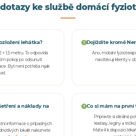
 dotazy ke službě domácí fyziot
ozložení lehátka?
Dojíždíte kromě Ner
2 × 1,5 metru. To odpovídá
Ano, mobilní fyzioterapi
m pokoji po odsunutí
navštěvuji klienty v ob
ce. Byt není potřeba nijak
vat.
šetření a náklady na
Co si mám na první 
Připravte si ideálně 
kraťasy, legíny a tri
tní informace o případných
Máte-li k dispozici lék
otlivých lokalit naleznete