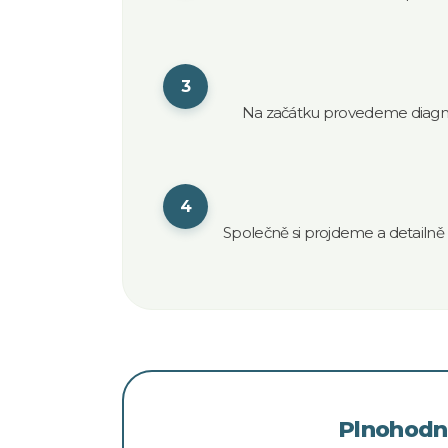
3
Na začátku provedeme diagnos
4
Společně si projdeme a detailně
Plnohodno