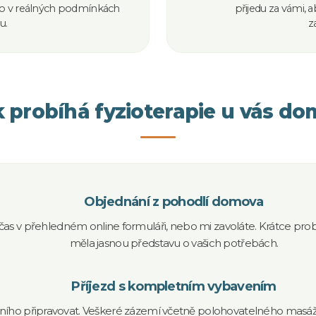
mo v reálných podmínkách
přijedu za vámi, 
u.
z
 probíhá fyzioterapie u vás d
Objednání z pohodlí domova
as v přehledném online formuláři, nebo mi zavoláte. Krátce prob
měla jasnou představu o vašich potřebách.
Příjezd s kompletním vybavením
ího připravovat. Veškeré zázemí včetně polohovatelného masáž