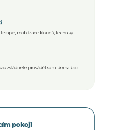
i
erapie, mobilizace kloubů, techniky
é pak zvládnete provádět sami doma bez
cím pokoji