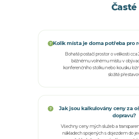
Časté
Kolik místa je doma potřeba pro r
Bohatě postačí prostor o velikosti cca 
běžnému volnému místu v obývací
konferenčního stolku nebo kousku ložni
složitě přestavo
Jak jsou kalkulovány ceny za o
dopravu?
Všechny ceny mých služeb a transparen
nákladech spojených s dojezdem do jedn