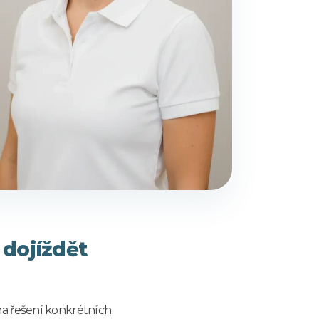
 dojíždět
na řešení konkrétních