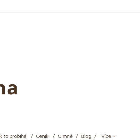
oma
k to probíhá
Ceník
O mně
Blog
Více