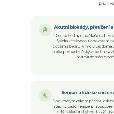
příčin 
Akutní blokády, přetížení 
Dlouhé hodiny u počítače na home
fyzická zátěž vedou k bolestem h
potížím s bedry. Přímo u vás doma 
partie pomocí měkkých technik a zko
nastavit domácí pracov
Senioři a lidé se sníže
S pokročilým věkem přichází oslaben
strach z pádů. Terapie přizpůso
udržet kloubní hybnost, zvýšit ji