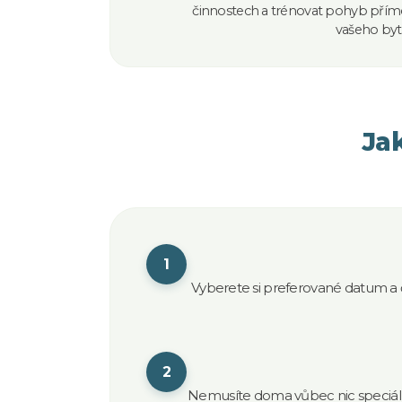
činnostech a trénovat pohyb pří
vašeho byt
Jak
1
Vyberete si preferované datum a č
2
Nemusíte doma vůbec nic speciáln