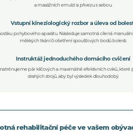
a masážních emulzí si přivezu s sebou.
Vstupní kineziologický rozbor a úleva od bolest
tiku pohybového aparátu. Následuje samotná cílená manuální t
měkkých tkání či ošetření spoušťových bodů bolesti.
Instruktáž jednoduchého domácího cvičení
 natrénujeme pár klíčových a maximálně efektivních cviků, kter
drahých strojů, aby byl výsledek dlouhodobý.
tná rehabilitační péče ve vašem obýva