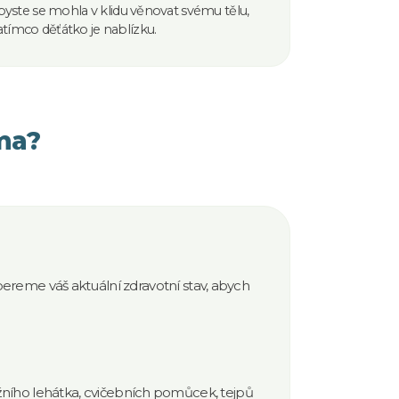
abyste se mohla v klidu věnovat svému tělu,
atímco děťátko je nablízku.
oma?
ereme váš aktuální zdravotní stav, abych
ního lehátka, cvičebních pomůcek, tejpů