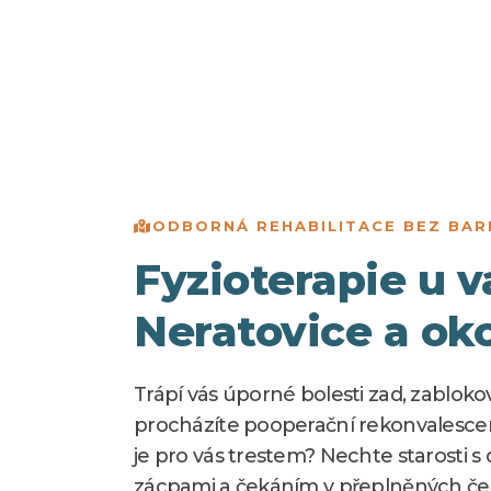
ODBORNÁ REHABILITACE BEZ BAR
Fyzioterapie u 
Neratovice a oko
Trápí vás úporné bolesti zad, zabloko
procházíte pooperační rekonvalescen
je pro vás trestem? Nechte starosti 
zácpami a čekáním v přeplněných če