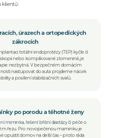
klientů:
racích, úrazech a ortopedických
zákrocích
lantaci totální endoprotézy (TEP) kyčle či
oskopii nebo komplikované zlomenině, je
erapie nezbytná. V bezpečném domácím
tnosti nastupovat do auta projdeme nácvik
ility a posílení stabilizačních svalů.
nky po porodu a těhotné ženy
ní miminka, řešení břišní diastázy či péče o
ském řezu. Pro novopečenou maminku je
né opustit domov na delší čas – proto ráda