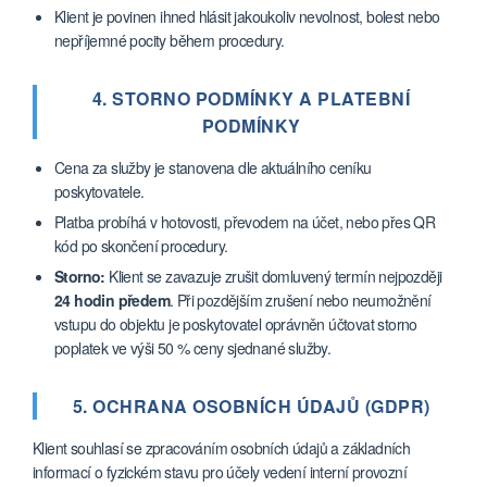
Klient je povinen ihned hlásit jakoukoliv nevolnost, bolest nebo
nepříjemné pocity během procedury.
4. STORNO PODMÍNKY A PLATEBNÍ
PODMÍNKY
Cena za služby je stanovena dle aktuálního ceníku
poskytovatele.
Platba probíhá v hotovosti, převodem na účet, nebo přes QR
kód po skončení procedury.
Storno:
Klient se zavazuje zrušit domluvený termín nejpozději
24 hodin předem
. Při pozdějším zrušení nebo neumožnění
vstupu do objektu je poskytovatel oprávněn účtovat storno
poplatek ve výši 50 % ceny sjednané služby.
5. OCHRANA OSOBNÍCH ÚDAJŮ (GDPR)
Klient souhlasí se zpracováním osobních údajů a základních
informací o fyzickém stavu pro účely vedení interní provozní