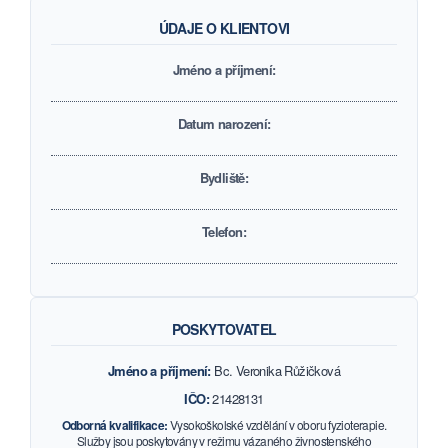
ÚDAJE O KLIENTOVI
Jméno a příjmení:
Datum narození:
Bydliště:
Telefon:
POSKYTOVATEL
Jméno a příjmení:
Bc. Veronika Růžičková
IČO:
21428131
Odborná kvalifikace:
Vysokoškolské vzdělání v oboru fyzioterapie.
Služby jsou poskytovány v režimu vázaného živnostenského