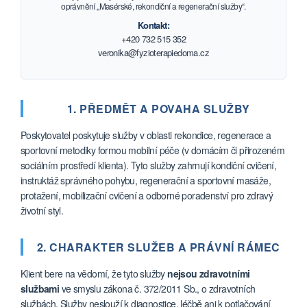
oprávnění „Masérské, rekondiční a regenerační služby“.
Kontakt:
+420 732 515 352
veronika@fyzioterapiedoma.cz
1. PŘEDMĚT A POVAHA SLUŽBY
Poskytovatel poskytuje služby v oblasti rekondice, regenerace a
sportovní metodiky formou mobilní péče (v domácím či přirozeném
sociálním prostředí klienta). Tyto služby zahrnují kondiční cvičení,
instruktáž správného pohybu, regenerační a sportovní masáže,
protažení, mobilizační cvičení a odborné poradenství pro zdravý
životní styl.
2. CHARAKTER SLUŽEB A PRÁVNÍ RÁMEC
Klient bere na vědomí, že tyto služby
nejsou zdravotními
službami
ve smyslu zákona č. 372/2011 Sb., o zdravotních
službách. Služby neslouží k diagnostice, léčbě ani k potlačování