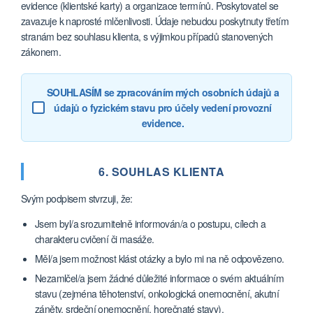
evidence (klientské karty) a organizace termínů. Poskytovatel se
zavazuje k naprosté mlčenlivosti. Údaje nebudou poskytnuty třetím
stranám bez souhlasu klienta, s výjimkou případů stanovených
zákonem.
SOUHLASÍM se zpracováním mých osobních údajů a
údajů o fyzickém stavu pro účely vedení provozní
evidence.
6. SOUHLAS KLIENTA
Svým podpisem stvrzuji, že:
Jsem byl/a srozumitelně informován/a o postupu, cílech a
charakteru cvičení či masáže.
Měl/a jsem možnost klást otázky a bylo mi na ně odpovězeno.
Nezamlčel/a jsem žádné důležité informace o svém aktuálním
stavu (zejména těhotenství, onkologická onemocnění, akutní
záněty, srdeční onemocnění, horečnaté stavy).