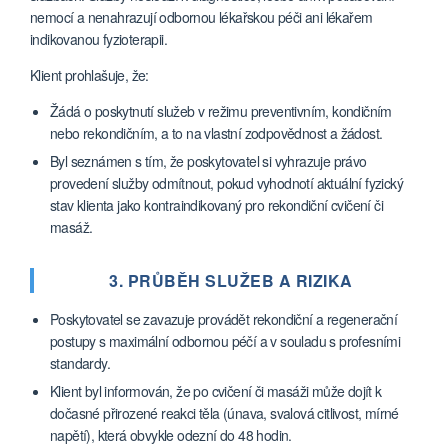
nemocí a nenahrazují odbornou lékařskou péči ani lékařem
indikovanou fyzioterapii.
Klient prohlašuje, že:
Žádá o poskytnutí služeb v režimu preventivním, kondičním
nebo rekondičním, a to na vlastní zodpovědnost a žádost.
Byl seznámen s tím, že poskytovatel si vyhrazuje právo
provedení služby odmítnout, pokud vyhodnotí aktuální fyzický
stav klienta jako kontraindikovaný pro rekondiční cvičení či
masáž.
3. PRŮBĚH SLUŽEB A RIZIKA
Poskytovatel se zavazuje provádět rekondiční a regenerační
postupy s maximální odbornou péčí a v souladu s profesními
standardy.
Klient byl informován, že po cvičení či masáži může dojít k
dočasné přirozené reakci těla (únava, svalová citlivost, mírné
napětí), která obvykle odezní do 48 hodin.