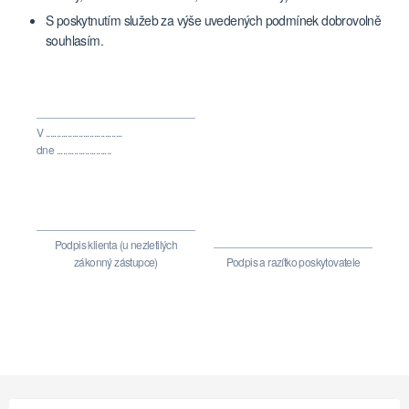
S poskytnutím služeb za výše uvedených podmínek dobrovolně
souhlasím.
V ...................................
dne .........................
Podpis klienta (u nezletilých
zákonný zástupce)
Podpis a razítko poskytovatele