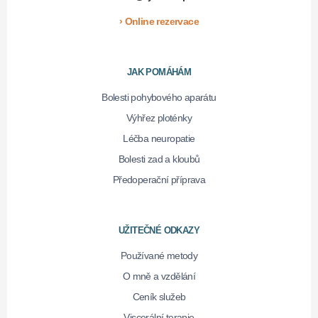
› Online rezervace
JAK POMÁHÁM
Bolesti pohybového aparátu
Výhřez ploténky
Léčba neuropatie
Bolesti zad a kloubů
Předoperační příprava
UŽITEČNÉ ODKAZY
Používané metody
O mně a vzdělání
Ceník služeb
Viscerální terapie