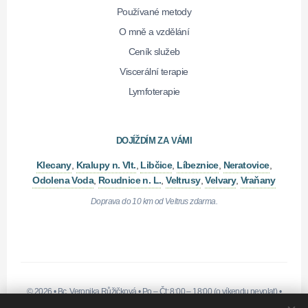
Používané metody
O mně a vzdělání
Ceník služeb
Viscerální terapie
Lymfoterapie
DOJÍŽDÍM ZA VÁMI
Klecany
,
Kralupy n. Vlt.
,
Libčice
,
Líbeznice
,
Neratovice
,
Odolena Voda
,
Roudnice n. L.
,
Veltrusy
,
Velvary
,
Vraňany
Doprava do 10 km od Veltrus zdarma.
© 2026 •
Bc. Veronika Růžičková
•
Po – Čt: 8:00 – 18:00 (o víkendu nevolat)
•
IČO: 21428131
• Fyzická osoba zapsaná v živnostenském rejstříku.