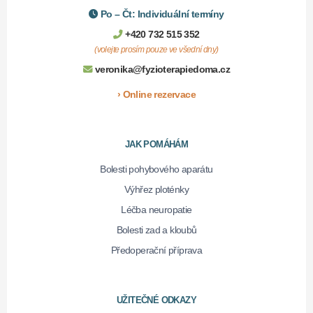
Po – Čt: Individuální termíny
+420 732 515 352
(volejte prosím pouze ve všední dny)
veronika@fyzioterapiedoma.cz
› Online rezervace
JAK POMÁHÁM
Bolesti pohybového aparátu
Výhřez ploténky
Léčba neuropatie
Bolesti zad a kloubů
Předoperační příprava
UŽITEČNÉ ODKAZY