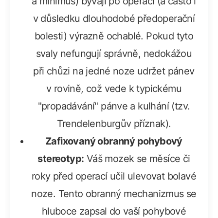
a minimus) bývají po operaci (a často i
v důsledku dlouhodobé předoperační
bolesti) výrazně ochablé. Pokud tyto
svaly nefungují správně, nedokážou
při chůzi na jedné noze udržet pánev
v rovině, což vede k typickému
"propadávání" pánve a kulhání (tzv.
Trendelenburgův příznak).
Zafixovaný obranný pohybový
stereotyp:
Váš mozek se měsíce či
roky před operací učil ulevovat bolavé
noze. Tento obranný mechanizmus se
hluboce zapsal do vaší pohybové