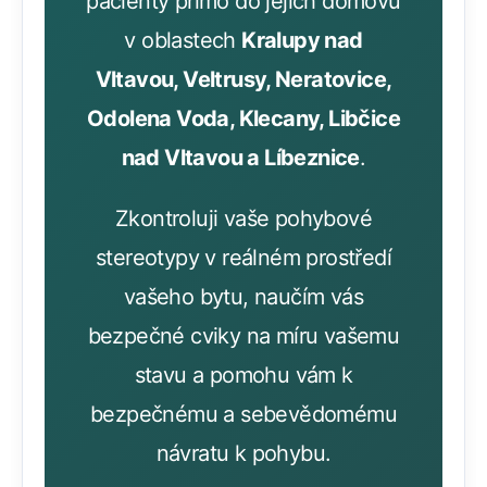
pacienty přímo do jejich domovů
v oblastech
Kralupy nad
Vltavou, Veltrusy, Neratovice,
Odolena Voda, Klecany, Libčice
nad Vltavou a Líbeznice
.
Zkontroluji vaše pohybové
stereotypy v reálném prostředí
vašeho bytu, naučím vás
bezpečné cviky na míru vašemu
stavu a pomohu vám k
bezpečnému a sebevědomému
návratu k pohybu.