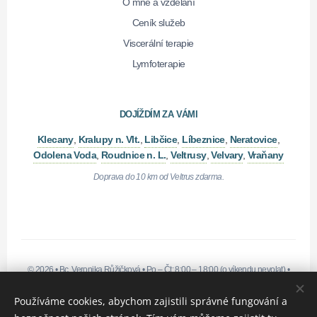
O mně a vzdělání
Ceník služeb
Viscerální terapie
Lymfoterapie
DOJÍŽDÍM ZA VÁMI
Klecany
,
Kralupy n. Vlt.
,
Libčice
,
Líbeznice
,
Neratovice
,
Odolena Voda
,
Roudnice n. L.
,
Veltrusy
,
Velvary
,
Vraňany
Doprava do 10 km od Veltrus zdarma.
© 2026 •
Bc. Veronika Růžičková
•
Po – Čt: 8:00 – 18:00 (o víkendu nevolat)
•
IČO: 21428131
• Fyzická osoba zapsaná v živnostenském rejstříku.
Odborná registrace
•
Všeobecné obchodní podmínky
•
Zásady ochrany
Používáme cookies, abychom zajistili správné fungování a
osobních údajů