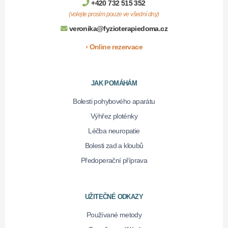
+420 732 515 352
(volejte prosím pouze ve všední dny)
veronika@fyzioterapiedoma.cz
› Online rezervace
JAK POMÁHÁM
Bolesti pohybového aparátu
Výhřez ploténky
Léčba neuropatie
Bolesti zad a kloubů
Předoperační příprava
UŽITEČNÉ ODKAZY
Používané metody