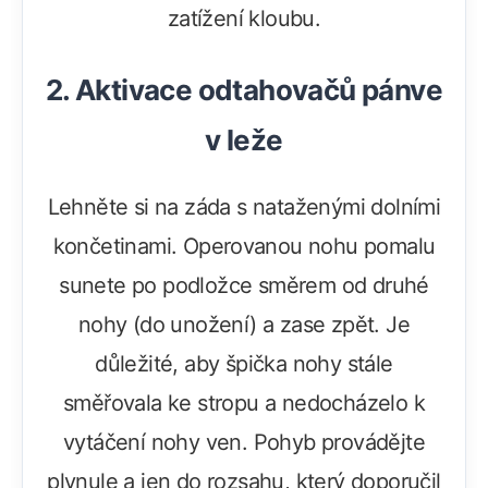
zatížení kloubu.
2. Aktivace odtahovačů pánve
v leže
Lehněte si na záda s nataženými dolními
končetinami. Operovanou nohu pomalu
sunete po podložce směrem od druhé
nohy (do unožení) a zase zpět. Je
důležité, aby špička nohy stále
směřovala ke stropu a nedocházelo k
vytáčení nohy ven. Pohyb provádějte
plynule a jen do rozsahu, který doporučil