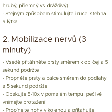
hrubý, příjemný vs. dráždivý)
- Stejným způsobem stimulujte i ruce, stehna
a lýtka
2. Mobilizace nervů (3
minuty)
- Vsedě přitáhněte prsty směrem k obličeji a 5
sekund podržte
- Propněte prsty a palce směrem do podlahy
a 5 sekund podržte
- Opakujte 5-10x v pomalém tempu, pečlivě
vnímejte protažení
- Propínejte nohy v kolenou a přitahujte