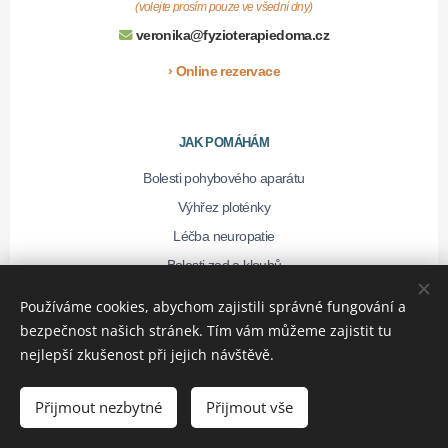
(volejte prosím pouze ve všední dny)
veronika@fyzioterapiedoma.cz
› Online rezervace
JAK POMÁHÁM
Bolesti pohybového aparátu
Výhřez ploténky
Léčba neuropatie
Bolesti zad a kloubů
Předoperační příprava
Používáme cookies, abychom zajistili správné fungování a
bezpečnost našich stránek. Tím vám můžeme zajistit tu
nejlepší zkušenost při jejich návštěvě.
UŽITEČNÉ ODKAZY
Používané metody
Přijmout nezbytné
Přijmout vše
O mně a vzdělání