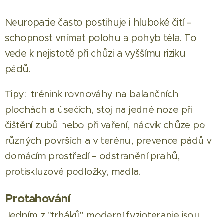
Neuropatie často postihuje i hluboké čití –
schopnost vnímat polohu a pohyb těla. To
vede k nejistotě při chůzi a vyššímu riziku
pádů.
Tipy: trénink rovnováhy na balančních
plochách a úsečích, stoj na jedné noze při
čištění zubů nebo při vaření, nácvik chůze po
různých površích a v terénu, prevence pádů v
domácím prostředí – odstranění prahů,
protiskluzové podložky, madla.
Protahování
Jedním z "trháků" moderní fyzioterapie jsou