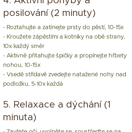
4. Aktivní pohyby a
posilování (2 minuty)
- Roztahujte a zatínejte prsty do pěstí, 10-15x
- Kroužete zápěstími a kotníky na obě strany,
10x každý směr
- Aktivně přitahujte špičky a propínejte hřbety
nohou, 10-15x
- Vsedě střídavě zvedejte natažené nohy nad
podložku, 5-10x každá
5. Relaxace a dýchání (1
minuta)
- Zavřete oči, uvolněte se, soustřeďte se na