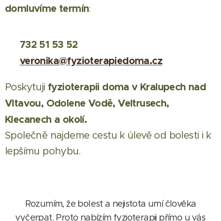
domluvíme termín
:
732 51 53 52
📞
veronika@fyzioterapiedoma.cz
✉️
fyzioterapii doma v Kralupech nad
Poskytuji
Vltavou, Odolene Vodě, Veltrusech,
Klecanech a okolí.
Společně najdeme cestu k úlevě od bolesti i k
lepšímu pohybu.
Rozumím, že bolest a nejistota umí člověka
vyčerpat. Proto nabízím fyzioterapii přímo u vás