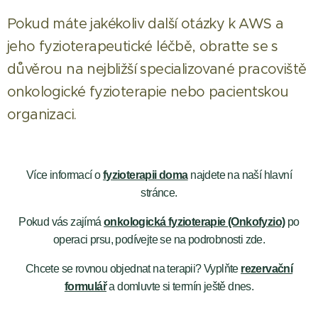
Pokud máte jakékoliv další otázky k AWS a
jeho fyzioterapeutické léčbě, obraťte se s
důvěrou na nejbližší specializované pracoviště
onkologické fyzioterapie nebo pacientskou
organizaci.
Více informací o
fyzioterapii doma
najdete na naší hlavní
stránce.
Pokud vás zajímá
onkologická fyzioterapie (Onkofyzio)
po
operaci prsu, podívejte se na podrobnosti zde.
Chcete se rovnou objednat na terapii? Vyplňte
rezervační
formulář
a domluvte si termín ještě dnes.