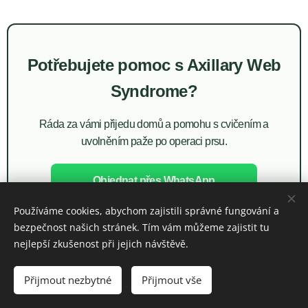
Potřebujete pomoc s Axillary Web
Syndrome?
Ráda za vámi přijedu domů a pomohu s cvičením a
uvolněním paže po operaci prsu.
Objednat přes WhatsApp
Používáme cookies, abychom zajistili správné fungování a
Zavolat / objednat telefonicky
bezpečnost našich stránek. Tím vám můžeme zajistit tu
nejlepší zkušenost při jejich návštěvě.
Přijmout nezbytné
Přijmout vše