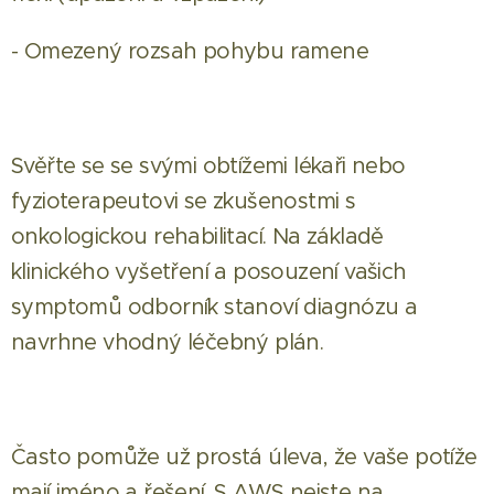
- Omezený rozsah pohybu ramene
Svěřte se se svými obtížemi lékaři nebo
fyzioterapeutovi se zkušenostmi s
onkologickou rehabilitací. Na základě
klinického vyšetření a posouzení vašich
symptomů odborník stanoví diagnózu a
navrhne vhodný léčebný plán.
Často pomůže už prostá úleva, že vaše potíže
mají jméno a řešení. S AWS nejste na