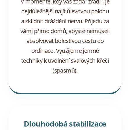
V momentě, kdy vás záda "zradí", je
nejdůležitější najít úlevovou polohu
a zklidnit dráždění nervu. Přijedu za
vámi přímo domů, abyste nemuseli
absolvovat bolestivou cestu do
ordinace. Využijeme jemné
techniky k uvolnění svalových křečí
(spasmů).
Dlouhodobá stabilizace