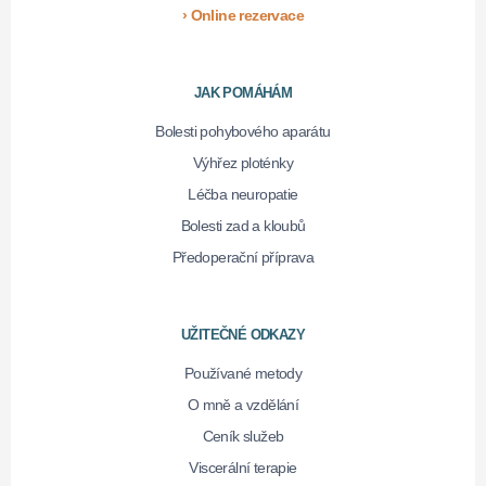
› Online rezervace
JAK POMÁHÁM
Bolesti pohybového aparátu
Výhřez ploténky
Léčba neuropatie
Bolesti zad a kloubů
Předoperační příprava
UŽITEČNÉ ODKAZY
Používané metody
O mně a vzdělání
Ceník služeb
Viscerální terapie