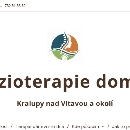
732 51 53 52
zioterapie d
Kralupy nad Vltavou a okolí
orod
Terapie pánevního dna
Kde působím
Jak to p