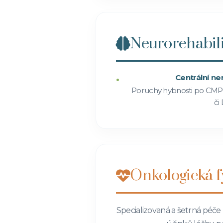
Neurorehabil
Centrální ne
Poruchy hybnosti po CMP,
či
Onkologická f
Specializovaná a šetrná péče