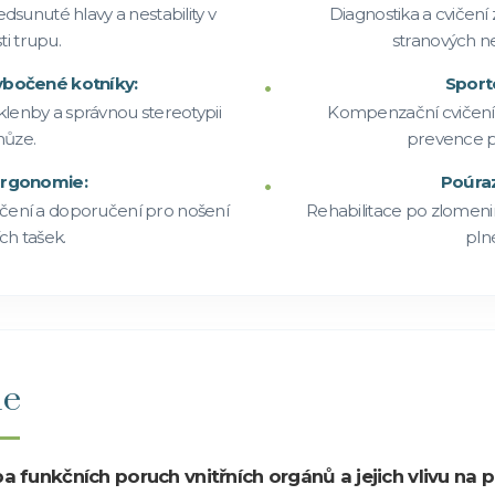
dsunuté hlavy a nestability v
Diagnostika a cviče
ti trupu.
stranových n
vbočené kotníky:
Sport
 klenby a správnou stereotypii
Kompenzační cvičení
hůze.
prevence př
ergonomie:
Poúraz
čení a doporučení pro nošení
Rehabilitace po zlomenin
ch tašek.
plné
ie
a funkčních poruch vnitřních orgánů a jejich vlivu na p