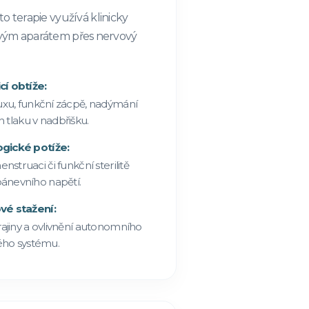
o terapie využívá klinicky
ovým aparátem přes nervový
cí obtíže:
uxu, funkční zácpě, nadýmání
 tlaku v nadbřišku.
gické potíže:
nstruaci či funkční sterilitě
ánevního napětí.
vé stažení:
rajiny a ovlivnění autonomního
ho systému.