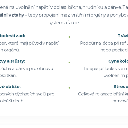
é na uvolnění napětí v oblasti břicha, hrudníku a pánve. Tat
ální vztahy
– tedy propojení mezi vnitřními orgány a pohyb
systém a fascie.
bolesti zad:
Trávi
ber, které mají původ v napětí
Podpůrná léčba při refl
ch orgánů.
nebo pocitech
zvy a srůsty:
Gynekolo
břicha a pánve pro obnovu
Terapie při bolestivé me
sti tkání.
uvolněním p
é obtíže:
Streso
ocných dýchacích svalů pro
Celková relaxace břišní k
olnější dech.
nervové