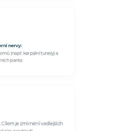
erní nervy:
omů (např. karpální tunely) a
rních paréz.
 Cílem je zmírnění vedlejších