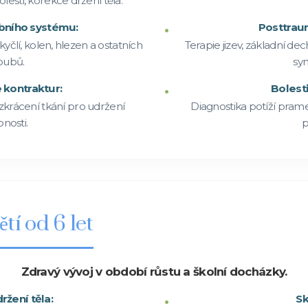
lesti, korekce držení těla.
ubního systému:
Posttraum
člí, kolen, hlezen a ostatních
Terapie jizev, základní d
oubů.
sy
 kontraktur:
Bolesti
krácení tkání pro udržení
Diagnostika potíží pramen
nosti.
p
tí od 6 let
Zdravý vývoj v období růstu a školní docházky.
ržení těla:
Sk