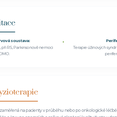
itace
rvová soustava:
Perif
 při RS, Parkinsonově nemoci
Terapie úžinových syndr
 DMO.
perife
yzioterapie
 zaměřená na pacienty v průběhu nebo po onkologické léčbě.