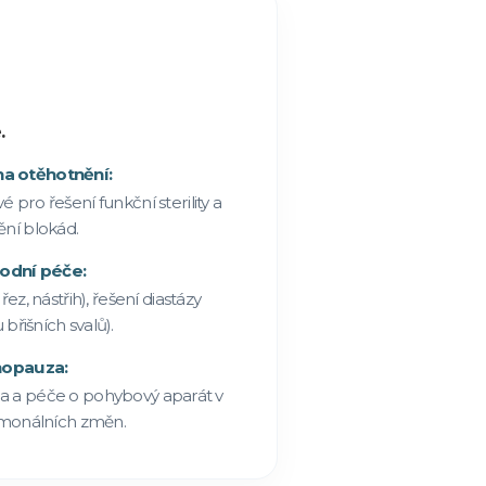
.
na otěhotnění:
pro řešení funkční sterility a
ění blokád.
odní péče:
 řez, nástřih), řešení diastázy
břišních svalů).
opauza:
na a péče o pohybový aparát v
monálních změn.