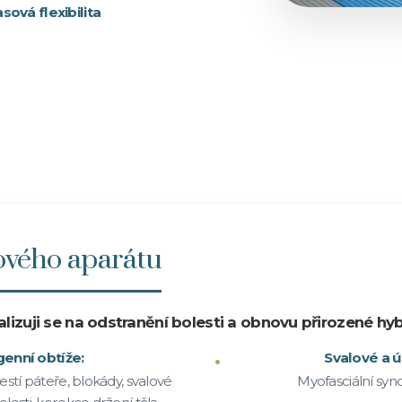
sová flexibilita
vého aparátu
alizuji se na odstranění bolesti a obnovu přirozené hyb
enní obtíže:
Svalové a ú
estí páteře, blokády, svalové
Myofasciální syn