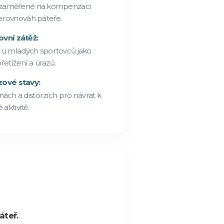
ní zaměřené na kompenzaci
erovnováh páteře.
ovní zátěž:
 u mladých sportovců jako
etížení a úrazů.
ové stavy:
ách a distorzích pro návrat k
 aktivitě.
áteř.