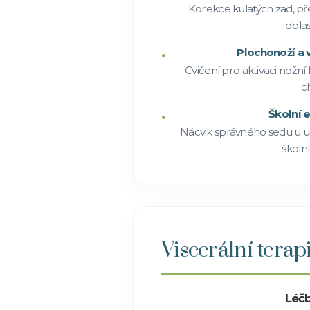
Korekce kulatých zad, pře
oblas
Plochonoží a 
Cvičení pro aktivaci nožní
c
Školní 
Nácvik správného sedu u u
školní
Viscerální terap
Léčb