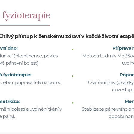
 fyzioterapie
Citlivý přístup k ženskému zdraví v každé životní etapě
vní dno:
Příprava 
funkcí (inkontinence, pokles
Metoda Ludmily Mojžíšové 
é pánevní bolesti).
uvoln
 fyzioterapie:
Popor
a žeber, příprava těla na porod.
Ošetření jizev (císařský
(rozestupu 
etrióza:
Men
ění bolestí a uvolnění tkání v
Stabilizace pánevního d
 pánvi.
období hor