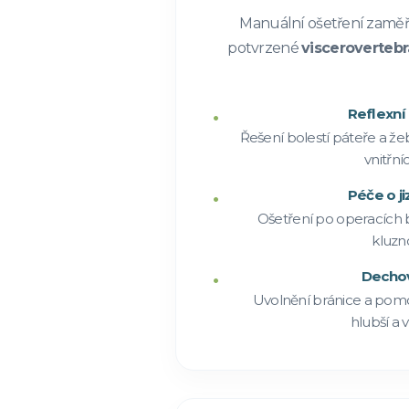
Manuální ošetření zaměřen
potvrzené
viscerovertebr
Reflexní 
Řešení bolestí páteře a že
vnitřní
Péče o ji
Ošetření po operacích 
kluzno
Dechov
Uvolnění bránice a pom
hlubší a v