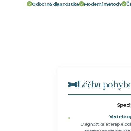
Odborná diagnostika
Moderní metody
Ča
Léčba pohybo
Speci
Vertebrog
Diagnostika a terapie bol