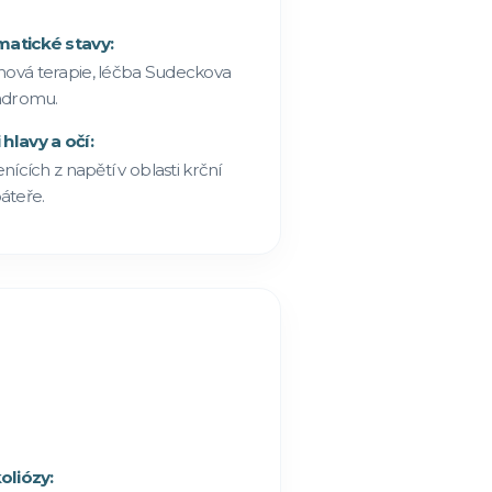
atické stavy:
echová terapie, léčba Sudeckova
ndromu.
 hlavy a očí:
ících z napětí v oblasti krční
áteře.
oliózy: