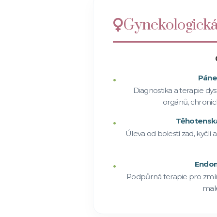
Gynekologická
Páne
Diagnostika a terapie dys
orgánů, chronick
Těhotenská
Úleva od bolestí zad, kyčlí 
Endom
Podpůrná terapie pro zmírn
malé