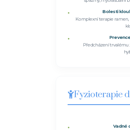
spazmy, myofasciální bo
Bolesti klo
Komplexní terapie ramen, ky
kl
Prevence
Předcházení trvalému z
hyb
Fyzioterapie dě
Vadné d