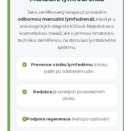
Jako certifikovaný terapeut provádím
odbornou manuální lymfodrenáž
, která je u
onkologických diagnóz klíčová. Nejedná se o
kosmetickou masáž, ale o jemnou hmatovou
techniku zaměřenou na stimulaci lymfatického
systému.
Prevence vzniku lymfedému
(otoku
paže) po odstranění uzlin.
Redukce
již vzniklých pooperačních
otoků.
Podpora regenerace
tkání po ozařování.