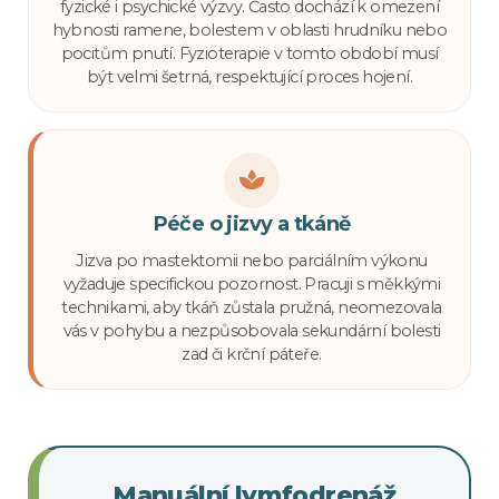
fyzické i psychické výzvy. Často dochází k omezení
hybnosti ramene, bolestem v oblasti hrudníku nebo
pocitům pnutí. Fyzioterapie v tomto období musí
být velmi šetrná, respektující proces hojení.
Péče o jizvy a tkáně
Jizva po mastektomii nebo parciálním výkonu
vyžaduje specifickou pozornost. Pracuji s měkkými
technikami, aby tkáň zůstala pružná, neomezovala
vás v pohybu a nezpůsobovala sekundární bolesti
zad či krční páteře.
Manuální lymfodrenáž