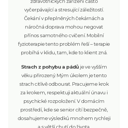
zdravotnických zařízení často
vyčerpávající a stresující záležitostí.
Čekání v přeplněných čekárnách a
náročná doprava mohou negovat
přínos samotného cvičení. Mobilní
fyzioterapie tento problém řeší – terapie
probíhá v klidu, tam, kde to klient zná.
Strach z pohybu a pádů
je ve vyšším
věku přirozený. Mým úkolem je tento
strach citlivě odbourat. Pracujeme krok
za krokem, respektuji aktuální únavu i
psychické rozpoložení. V domácím
prostředí, kde se senior cítí bezpečně,
dosahujeme výsledků mnohem rychleji
a s větší chutí do života.