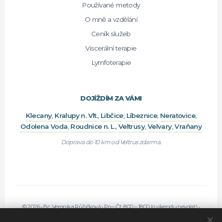
Používané metody
O mně a vzdělání
Ceník služeb
Viscerální terapie
Lymfoterapie
DOJÍŽDÍM ZA VÁMI
Klecany
,
Kralupy n. Vlt.
,
Libčice
,
Líbeznice
,
Neratovice
,
Odolena Voda
,
Roudnice n. L.
,
Veltrusy
,
Velvary
,
Vraňany
Doprava do 10 km od Veltrus zdarma.
© 2026 •
Bc. Veronika Růžičková
•
Po – Čt: 8:00 – 18:00 (o víkendu nevolat)
•
IČO: 21428131
• Fyzická osoba zapsaná v živnostenském rejstříku.